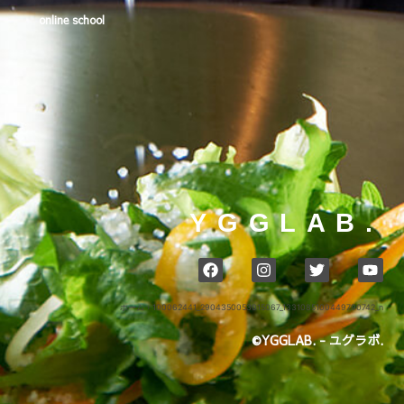
online school
YGGLAB.
ホーム
›
100062441_2904350053015067_1331085100449790742_n
©YGGLAB. - ユグラボ.