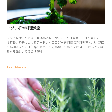
ユグラボの料理教室
レシピを捨てたとき、身体が本当に欲していた「答え」に辿り着く。
『呼吸』で身につけるフードサイコロジー的 呼吸の料理教室 なぜ、プロ
の料理人よりも「主婦の直感」の方が鋭いのか？ それは、これまでの経
験や知識という名の「理性
Read More »