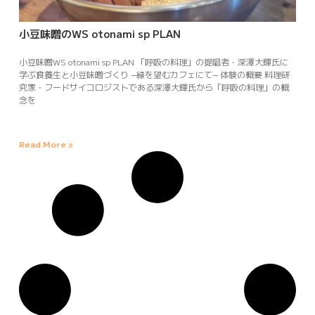
小豆味噌のWS otonami sp PLAN
小豆味噌WS otonami sp PLAN 「呼吸の料理」の提唱者・深澤大輝氏に
学ぶ食養生と小豆味噌づくり −緑を望むカフェにて− 体験の概要 料理研
究家・フードサイコロジストである深澤大輝氏から「呼吸の料理」の概
念を
Read More »