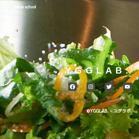
online school
YGGLAB.
ホーム
›
73537493_430416411226869_1393422595130576850_n
©YGGLAB. - ユグラボ.