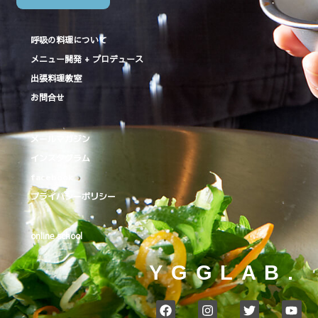
呼吸の料理について
メニュー開発 + プロデュース
出張料理教室
お問合せ
メールマガジン
インスタグラム
facebook
プライバシーポリシー
online school
YGGLAB.