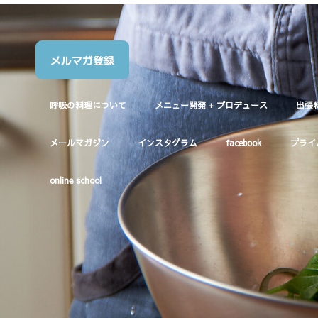
メルマガ登録
呼吸の料理について
メニュー開発 + プロデュース
出張
メールマガジン
インスタグラム
facebook
プライ
online school