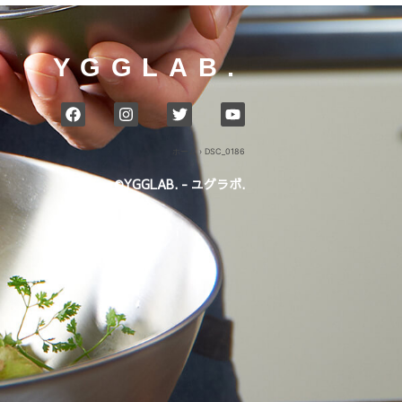
YGGLAB.
ホーム
›
DSC_0186
©YGGLAB. - ユグラボ.