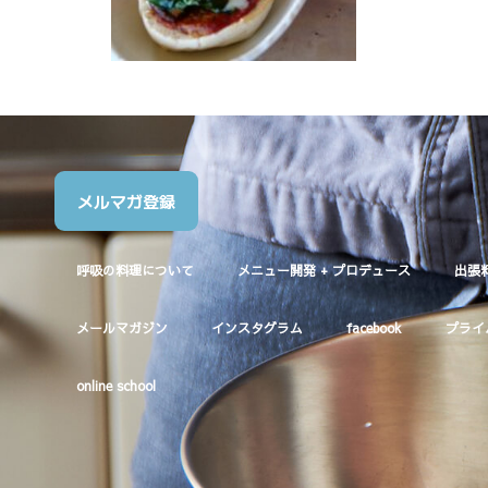
メルマガ登録
呼吸の料理について
メニュー開発 + プロデュース
出張
メールマガジン
インスタグラム
facebook
プライ
online school