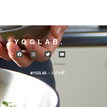
YGGLAB.
ホーム
›
PYGG1851
©YGGLAB. - ユグラボ.