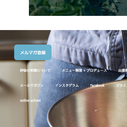
メルマガ登録
呼吸の料理について
メニュー開発 + プロデュース
出張
メールマガジン
インスタグラム
facebook
プライ
online school