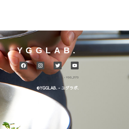
YGGLAB.
ホーム
›
YGG_2173
©YGGLAB. - ユグラボ.