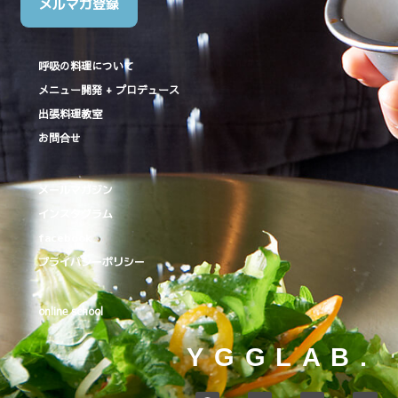
メルマガ登録
呼吸の料理について
メニュー開発 + プロデュース
出張料理教室
お問合せ
メールマガジン
インスタグラム
facebook
プライバシーポリシー
online school
YGGLAB.