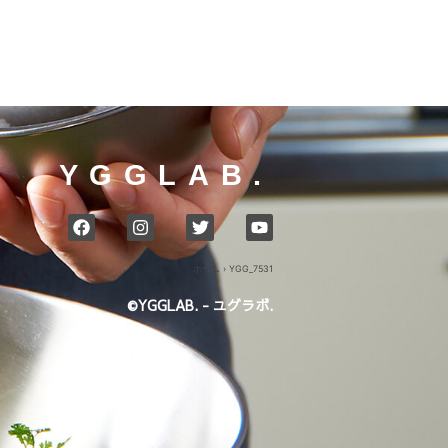
YGGLAB.
ホーム
›
YGG_7531
©YGGLAB. - ユグラボ.