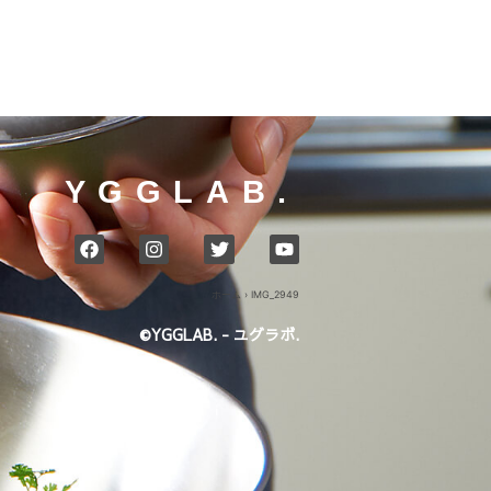
YGGLAB.
ホーム
›
IMG_2949
©YGGLAB. - ユグラボ.