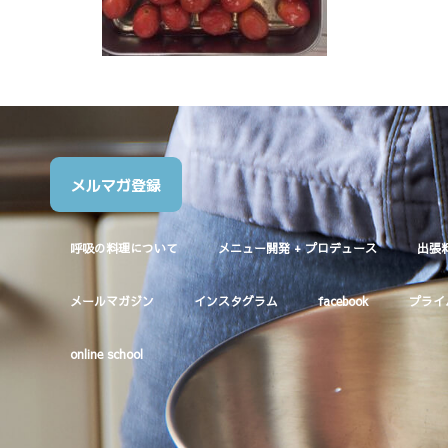
メルマガ登録
呼吸の料理について
メニュー開発 + プロデュース
出張
メールマガジン
インスタグラム
facebook
プライ
online school