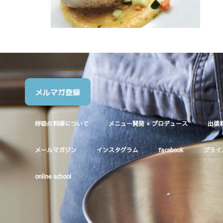
メルマガ登録
呼吸の料理について
メニュー開発 + プロデュース
出張
メールマガジン
インスタグラム
facebook
プライ
online school