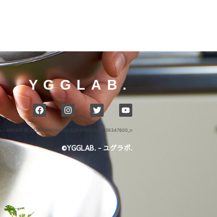
YGGLAB.
ム
›
96010035_535830440640032_2090460940026347600_n
©YGGLAB. - ユグラボ.