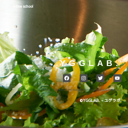
online school
YGGLAB.
ホーム
›
155843079_155155839771917_548359828102523008_n
©YGGLAB. - ユグラボ.