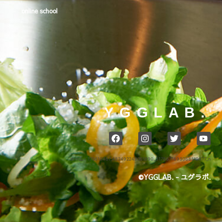
online school
YGGLAB.
ホーム
›
175610467_482492249561890_3178671893068519977_n
©YGGLAB. - ユグラボ.