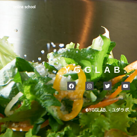
online school
YGGLAB.
ホーム
›
61691487_2288408121414407_4401095055219162239_n
©YGGLAB. - ユグラボ.