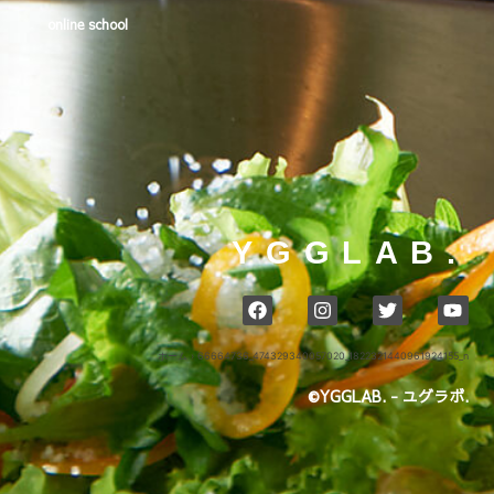
online school
YGGLAB.
ホーム
›
66664736_474329340057020_1822321440961924155_n
©YGGLAB. - ユグラボ.