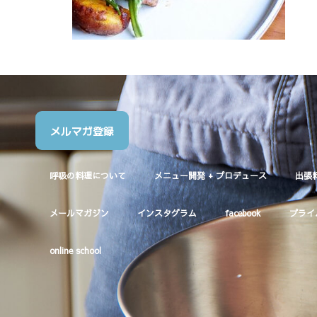
メルマガ登録
呼吸の料理について
メニュー開発 + プロデュース
出張
メールマガジン
インスタグラム
facebook
プライ
online school