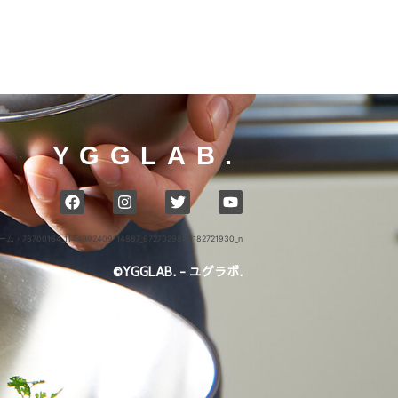
YGGLAB.
ーム
›
76700164_1144092409114867_6727029846182721930_n
©YGGLAB. - ユグラボ.