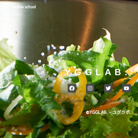
online school
YGGLAB.
ホーム
›
79337008_799725560490007_3025282676060051496_n
©YGGLAB. - ユグラボ.