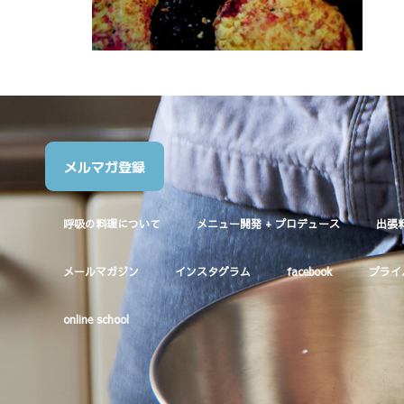
メルマガ登録
呼吸の料理について
メニュー開発 + プロデュース
出張
メールマガジン
インスタグラム
facebook
プライ
online school