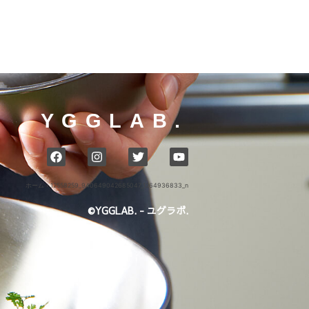
YGGLAB.
ホーム
›
12558259_940649042685047_1264936833_n
©YGGLAB. - ユグラボ.