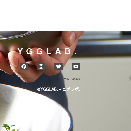
YGGLAB.
ホーム
›
potage
©YGGLAB. - ユグラボ.