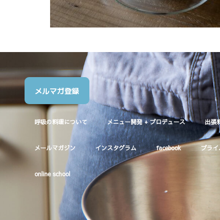
メルマガ登録
呼吸の料理について
メニュー開発 + プロデュース
出張
メールマガジン
インスタグラム
facebook
プライ
online school