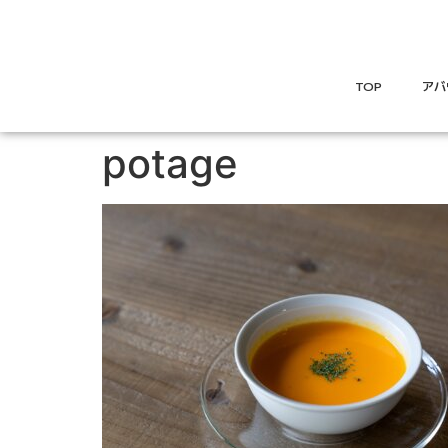
TOP
アバ
potage