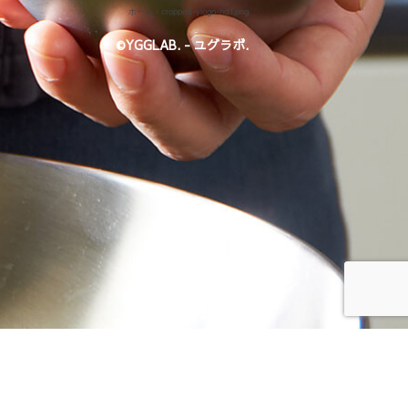
ホーム
›
cropped-ylogo-hd1.png
©YGGLAB. - ユグラボ.