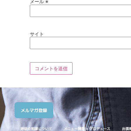
メール
※
サイト
メルマガ登録
呼吸の料理について
メニュー開発 + プロデュース
出張