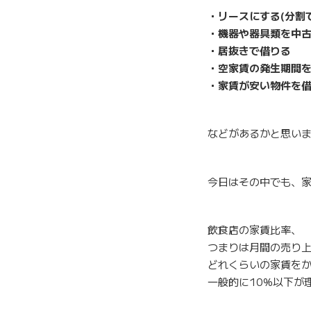
・リースにする(分割
・機器や器具類を中
・居抜きで借りる
・空家賃の発生期間
・家賃が安い物件を借
などがあるかと思い
今日はその中でも、
飲食店の家賃比率、
つまりは月間の売り
どれくらいの家賃を
一般的に10%以下が