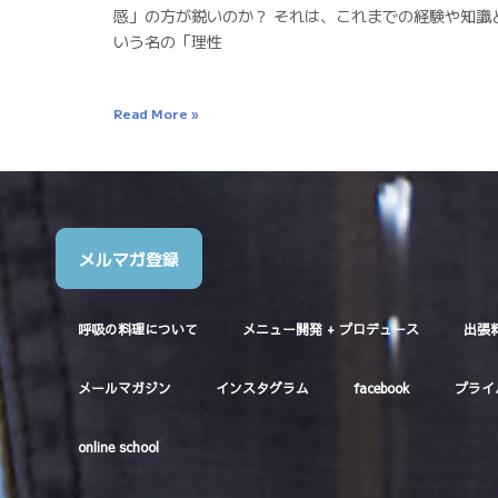
感」の方が鋭いのか？ それは、これまでの経験や知識
いう名の「理性
Read More »
メルマガ登録
呼吸の料理について
メニュー開発 + プロデュース
出張
メールマガジン
インスタグラム
facebook
プライ
online school