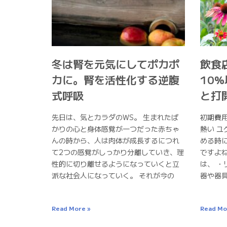
冬は腎を元気にしてポカポ
飲食
カに。腎を活性化する逆腹
10
式呼吸
と打
先日は、気とカラダのWS。 生まれたば
初期費
かりの心と身体感覚が一つだった赤ちゃ
熱い ユ
んの時から、人は肉体が成長するにつれ
める時
て2つの感覚がしっかり分離していき、理
ですよ
性的に切り離せるようになっていくと立
は、 ・
派な社会人になっていく。 それが今の
器や器
Read More »
Read Mo