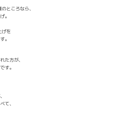
賃のところなら、
上げ。
上げを
です。
られた方が、
けです。
が、
比べて、