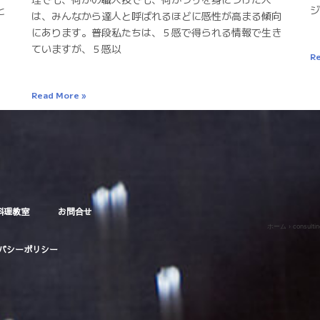
と
ジ
は、みんなから達人と呼ばれるほどに感性が高まる傾向
にあります。普段私たちは、５感で得られる情報で生き
ていますが、５感以
Re
Read More »
料理教室
お問合せ
ホーム
›
consultin
バシーポリシー