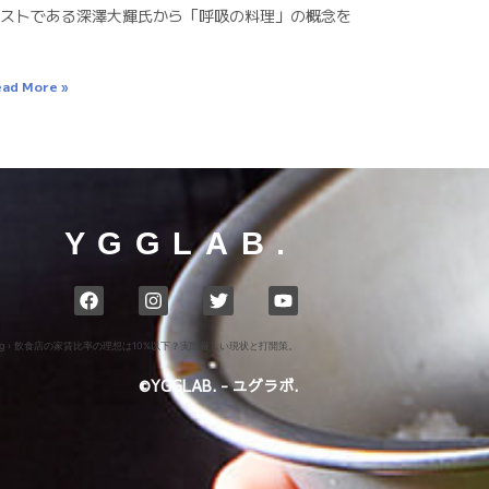
ストである深澤大輝氏から「呼吸の料理」の概念を
ad More »
YGGLAB.
g
›
飲食店の家賃比率の理想は10%以下？実際厳しい現状と打開策。
©YGGLAB. - ユグラボ.