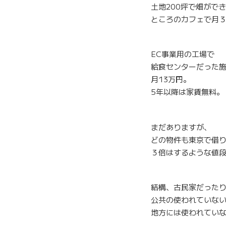
土地200坪で畑がで
ところのカフェで月
EC事業用の工場で
給食センターだった
月13万円。
5年以降は家賃無料。
まだありますが、
どの物件も東京で借
３倍はするような値
結構、古民家だった
公共の使われていな
地方には使われてい