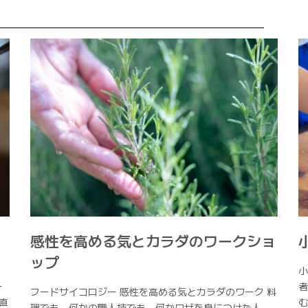
感性を高める気とカラダのワークショ
ップ
」
小
ー
者
フードサイコロジー 感性を高める気とカラダのワーク 料
直
む
理でも、何かの職人技でも、何かワザを身につけた人