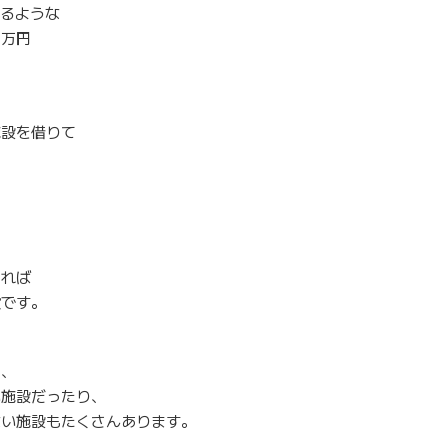
きるような
３万円
施設を借りて
りれば
段です。
り、
い施設だったり、
ない施設もたくさんあります。