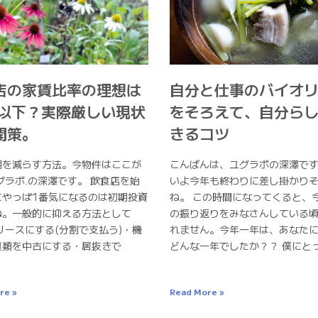
店の家賃比率の理想は
自分と仕事のバイオ
%以下？実際厳しい現状
をそろえて、自分ら
開策。
きるコツ
用を減らす方法。今物件はここが
こんばんは、ユグラボの深澤です
グラボ.の深澤です。 飲食店を始
いよ今年も終わりに差し掛かり
にやっぱ1番気になるのは初期投資
ね。 この時間になってくると、
ね。一般的に抑える方法として
の振り返りをみなさんしている
リースにする(分割で支払う)・機
れません。今年一年は、あなた
具類を中古にする・居抜きで
どんな一年でしたか？？ 僕にと
re »
Read More »