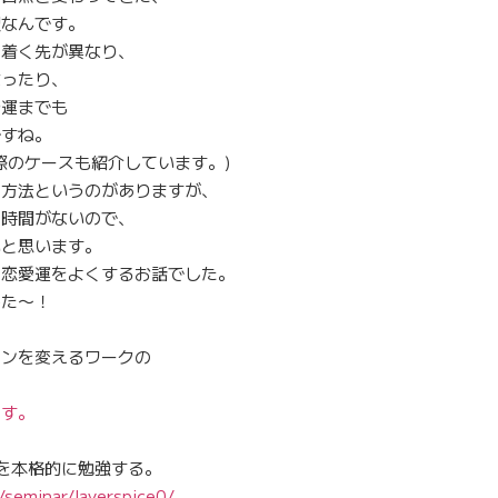
訳なんです。
き着く先が異なり、
なったり、
や運までも
ですね。
際のケースも紹介しています。)
た方法というのがありますが、
る時間がないので、
いと思います。
、恋愛運をよくするお話でした。
した〜！
ーンを変えるワークの
ラ
ます。
を本格的に勉強する。
/seminar/layerspice0/