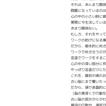
それは、あんまり関
問題になっているの
心の中の小さい時に
実際に今生活してい
あまり関係ない。
むしろ、それをやっ
ワークの妨げになる
だから、根本的に向
ワークで向き合うの
言語でワークをする
心の中の深い部分に
やっぱり言語だけに
これを、最初の頃の
古い脳にまで響いた
だから、頭で表面的
（脳の奥深くで行動
古い脳の部分からか
普段の行動や、選択