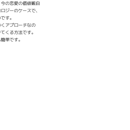
、今の恋愛の価値観自
コロジーのケースで、
のです。
いくアプローチなの
でてくる方法です。
も簡単です。