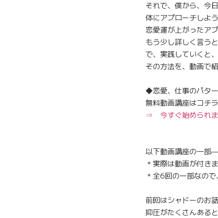
それで、僕から、今
体にアプローチしよ
恋愛運が上がったア
もう少し詳しく言う
で、実践していくと
その方法を、動画で
◆恋愛、仕事のパタ
無料動画講座はコチ
⇒ 今すぐ始められ
以下動画講座の一部—
＊実際は動画が付き
＊全6回の一部なので
前回はシャドーのお
抑圧がたくさんある