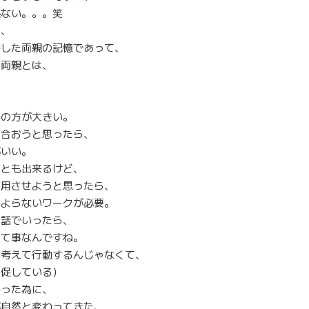
係ない。。。笑
は、
接した両親の記憶であって、
る両親とは、
て
事の方が大きい。
き合おうと思ったら、
がいい。
ことも出来るけど、
作用させようと思ったら、
たよらないワークが必要。
お話でいったら、
って事なんですね。
に考えて行動するんじゃなくて、
を促している）
わった為に、
が自然と変わってきた、