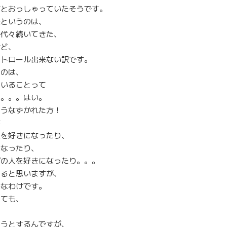
だとおっしゃっていたそうです。
藤というのは、
子代々続いてきた、
けど、
ントロール出来ない訳です。
うのは、
ていることって
ね。。。はい。
てうなずかれた方！
笑
人を好きになったり、
になったり、
プの人を好きになったり。。。
あると思いますが、
みなわけです。
てても、
て
ようとするんですが、