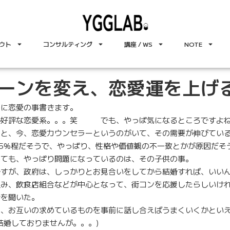
ウト
コンサルティング
講座 / WS
NOTE
ーンを変え、恋愛運を上げ
りに恋愛の事書きます。
か好評な恋愛系。。。笑 でも、やっぱ気になるところですよ
ると、今、恋愛カウンセラーというのがいて、その需要が伸びてい
5%程だそうで、
やっぱり、性格や価値観の不一致とかが原因だそ
しても、やっぱり問題になっているのは、その子供の事。
ですが、政府は、しっかりとお見合いをしてから結婚すれば、いい
組み、飲食店組合などが中心となって、街コンを応援したらしいけ
話を聞いた。
て、お互いの求めているものを事前に話し合えばうまくいくかとい
結婚しておりませんが。。。)