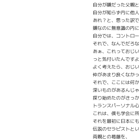
自分が嫌だった父親
自分が知らず内に他
あれ？と、思った訳
嫌なのに無意識の内
自分では、コントロ
それで、なんでだろ
あぁ、これっておじ
っと気付いたんです
よく考えたら、おじ
仲があまり良くなか
それで、ここには何
深いものがあるんじ
探り始めたのがきっ
トランスパーソナル
これは、僕も学会に
それを最初に日本に
伝説のセラピストと
両親との葛藤を、