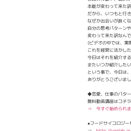
本能が変わって来た
だから、いつもと行
なぜか出会いが良く
自分の思考パターン
変わって来た訳なん
(ビデオの中では、実
これを経営に活かし
今日はそれを紹介す
またいつか紹介した
という事で、今日は
ありがとうございま
◆恋愛、仕事のパタ
無料動画講座はコチ
⇒ 今すぐ始められ
●フードサイコロジー
⇒
http://ygglab.jp