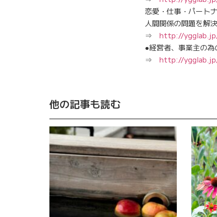
恋愛・仕事・パート
人間関係の問題を解
⇒
http://ygglab.j
●経営者、事業主の為
⇒
http://ygglab.j
他の記事も読む