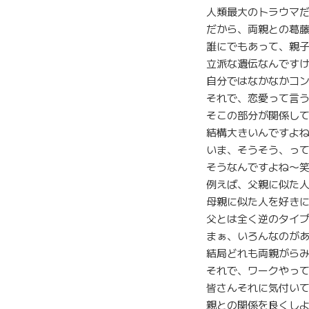
人類最大のトラウマ
だから、両親との葛
誰にでもあって、親
立派な遺伝なんです
自分ではなかなかコ
それで、恋愛って言
そこの部分が関係し
結構大きいんですよ
いま、そうそう、っ
そうなんですよね〜
例えば、父親に似た
母親に似た人を好き
父とは全く逆のタイ
まぁ、いろんなのが
結局どれも両親がら
それで、ワークやっ
皆さんそれに気付い
親との関係を良くし