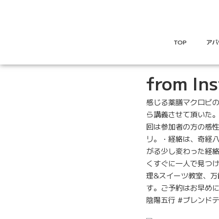
TOP
アバ
from In
感じる薬膳マクロビの
ら講義させて頂いた
回は参加者の方の感
リ。・経絡は、奇経八
がる少し変わった経
くすぐに一人で見つけ
理&スイーツ教室、万
す。ご予約はお早めに。カ
陰陽五行 #ブレンド