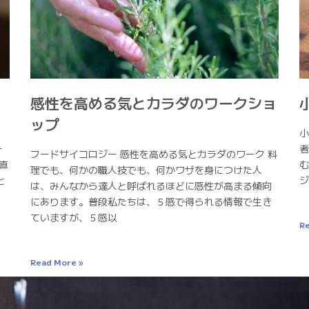
感性を高める気とカラダのワークショ
ップ
」
小
ー
者
フードサイコロジー 感性を高める気とカラダのワーク 料
直
む
理でも、何かの職人技でも、何かワザを身につけた人
と
ジ
は、みんなから達人と呼ばれるほどに感性が高まる傾向
にあります。普段私たちは、５感で得られる情報で生き
ていますが、５感以
Re
Read More »