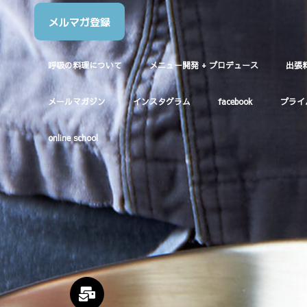
メルマガ登録
呼吸の料理について
メニュー開発 + プロデュース
出張
メールマガジン
インスタグラム
facebook
プライ
online school