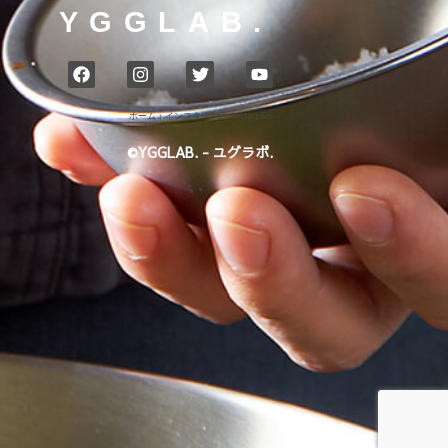
YGGLAB.
ホーム
›
インスタ
›
from Instagram
©YGGLAB. - ユグラボ.