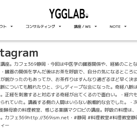
ウト
コンサルティング
講座 / WS
NOTE
stagram
講座。カフェ369静岡・今回は中医学の臓器関係や、経絡のこと
。・臓器の関係を学んだ後はお茶を呼吸で、自分の気になるところ
性が鋭かったのもあってか、お茶作りはすんなり過ぎるほど早く決
脈についても触れたりと、少しディープな会になった。奇経八脈は
絡。正経を刺激すると対応する奇経が出てくるので面白い。・経穴
られていた。講義する側の人間はいらない脱帽的な会でした。・次
能酵母液の料理教室、感じる薬膳マクロビの講座。呼吸の料理は、
フェ369http://369ism.net・#静岡 #料理教室#料理教室静
ティー