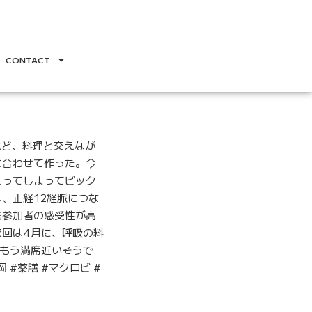
CONTACT
など、料理と交えなが
に合わせて作った。今
まってしまってビック
、正経12経脈につな
も参加者の感受性が高
回は4月に、呼吸の料
もう満席近いそうで
岡 #薬膳 #マクロビ #