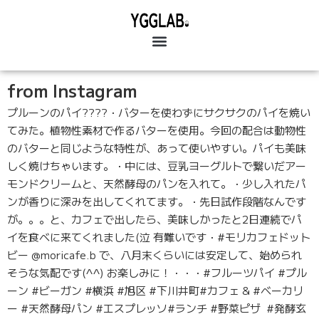
from Instagram
プルーンのパイ????・バターを使わずにサクサクのパイを焼い
てみた。植物性素材で作るバターを使用。今回の配合は動物性
のバターと同じような特性が、あって使いやすい。パイも美味
しく焼けちゃいます。・中には、豆乳ヨーグルトで繋いだアー
モンドクリームと、天然酵母のパンを入れて。・少し入れたパ
ンが香りに深みを出してくれてます。・先日試作段階なんです
が。。。と、カフェで出したら、美味しかったと2日連続でパ
イを食べに来てくれました(泣 有難いです・#モリカフェドット
ビー @moricafe.b で、八月末くらいには安定して、始められ
そうな気配です(^^) お楽しみに！・・・#フルーツパイ #プル
ーン #ビーガン #横浜 #旭区 #下川井町#カフェ & #ベーカリ
ー #天然酵母パン #エスプレッソ#ランチ #野菜ピザ #発酵玄