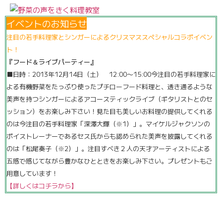
イベントのお知らせ
注目の若手料理家とシンガーによるクリスマススペシャルコラボイ
ベン
ト！
『フード＆ライブパーティー』
■日時：2013年12月14日（土） 12:00〜15:00今注目の若手料理家に
よる有機野菜をたっぷり使ったプチローフー
ド料理と、透き通るような
美声を持つシンガーによるアコースティックライブ（
ギタリストとのセ
ッション）をお楽しみ下さい！見た目も美しいお料理の提供してくれる
のは今注目の若手料理家「
深澤大輝（※1）」。マイケルジャクソンの
ボイストレーナーであるセス氏からも認めら
れた美声を披露してくれる
のは「松尾奏子（※2）」。注目すべき２人の天才アーティストによる
五感で感じてながら豊か
なひとときをお楽しみ下さい。プレゼントもご
用意しています！
【詳しくはコチラから】