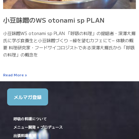
小豆味噌のWS otonami sp PLAN
小豆味噌WS otonami sp PLAN 「呼吸の料理」の提唱者・深澤大輝
氏に学ぶ食養生と小豆味噌づくり −緑を望むカフェにて− 体験の概
要 料理研究家・フードサイコロジストである深澤大輝氏から「呼吸
の料理」の概念を
Read More »
メルマガ登録
呼吸の料理について
メニュー開発 + プロデュース
出張料理教室