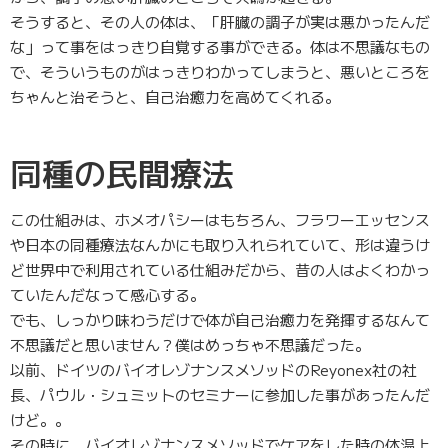
そうすると、その人の体は、「肝臓の調子が実は悪かったんだ
な」って事をはっきり自覚する事ができる。体は不思議なもの
で、そういうものがはっきりわかってしまうと、悪いところを
ちゃんと治そうと、自己治癒力を高めてくれる。
同種の民間療法
この仕組みは、ホメオパシーはもちろん、フラワーエッセンス
や日本の同種療法なんかにも取り入れられていて、形は違うけ
ど世界中で利用されている仕組みだから、昔の人はよくわかっ
ていたんだなって感心する。
でも、しっかり味わうだけで体が自己治癒力を発揮するなんて
不思議だと思いません？僕はめっちゃ不思議だった。
以前、ドイツのバイオレゾナンスメソッドのReyonex社の社
長、パウル・シュミットのセミナーに参加した事があったんだ
けど。。
その時に、バイオレゾナンスメソッドでケアをした時の体温上