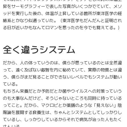
昇をサーモグラフィーで表した写真がいくつかでていて、メソ
ッドを実行した後の、体温が上昇している箇所が東洋医学の経
絡系とかなり似通っていた。（東洋医学もだんだんと証明され
る日が近いかもなんてロマンを思ったのを今でも覚えてる。）
全く違うシステム
だから、人の体っていうのは、僕らが思っているのとは全然違
って、遠く及ばない叡智を内に秘めていて、実際の物質とは違
う、僕らがまだ見ることができないレベルでもシステムが動い
ている。
もちろん栄養だとか予防だとか菌やウイルスへの対策っていう
のも大事なんだけど、そうじゃないところも同時に持っている
ってこと。だから、マクロビとか薬膳のような「見えない」陰
陽論を展開する食養生は、ちゃんとシステムとしてしっかりし
ているし、しっかりしているからそれで病気が治った人もたく
さんいる。