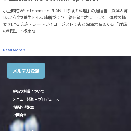
小豆味噌WS otonami sp PLAN 「呼吸の料理」の提唱者・深澤大輝
氏に学ぶ食養生と小豆味噌づくり −緑を望むカフェにて− 体験の概
要 料理研究家・フードサイコロジストである深澤大輝氏から「呼吸
の料理」の概念を
Read More »
メルマガ登録
呼吸の料理について
メニュー開発 + プロデュース
出張料理教室
お問合せ