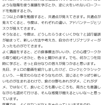
ような陰陽を使う薬膳を学ぶとか、逆に火をいれないローフー
ドを勉強するとか。
二つ以上の事を勉強すると、共通点が見えてきます。共通点が
見えてくると、今度は、それぞれの違い、アドバンテージとリ
スクが見えてきます。
そうなると、今度は、どうしたらうまくいくかな？と試行錯誤
が始まって、新しい方法や考え方、自分のオリジナリティーが
入ったものがでてきます。
よく講座をすると、どの食事療法がいいか、どの心理ワークか
ら取り組むべきかと、色々と聞かれます。でも、何か二つを同
時に学ぶと、きっと自分なりの答えが見つかると思います。
先日、チェロの動画を紹介しましたけど、ロックとクラシック
という、一見交わらなさそうなものが、混じるとやっぱり新し
いものが生まれるわけで、食の分野もあれがダメ、これがダ
メ、ではなくて、良いところも悪いところも、両方とも意識し
ながらも認めて行ける、そんな感覚が増えるといいな〜と思っ
ています。
医療でも、よくセカンドなんちゃらっていいますものね。