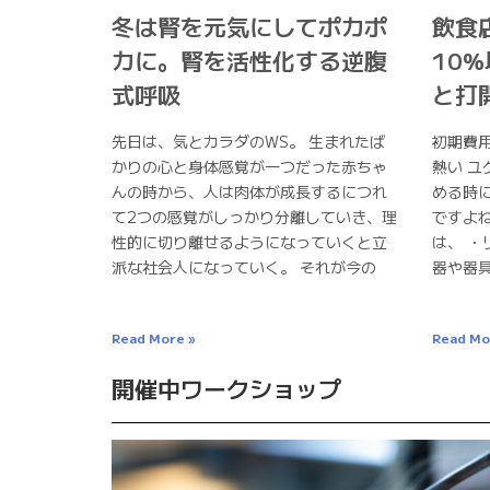
冬は腎を元気にしてポカポ
飲食
カに。腎を活性化する逆腹
10
式呼吸
と打
先日は、気とカラダのWS。 生まれたば
初期費
かりの心と身体感覚が一つだった赤ちゃ
熱い ユ
んの時から、人は肉体が成長するにつれ
める時
て2つの感覚がしっかり分離していき、理
ですよ
性的に切り離せるようになっていくと立
は、 ・
派な社会人になっていく。 それが今の
器や器
Read More »
Read Mo
開催中ワークショップ