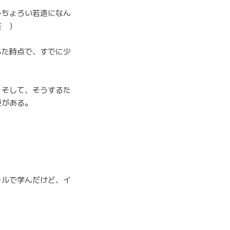
っちょろい若造になん
笑 ）
した時点で、すでに少
。そして、そうするた
要がある。
ールで学んだけど、イ