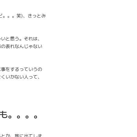
ど。。。笑)、きっとみ
多いと思う。それは、
事の表れなんじゃない
な事をするっていうの
まくいかない人って、
何回も。。。。
るとか、旅に出てしま