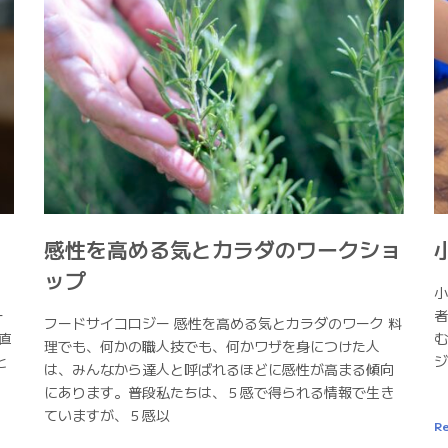
感性を高める気とカラダのワークショ
ップ
」
小
ー
者
フードサイコロジー 感性を高める気とカラダのワーク 料
直
む
理でも、何かの職人技でも、何かワザを身につけた人
と
ジ
は、みんなから達人と呼ばれるほどに感性が高まる傾向
にあります。普段私たちは、５感で得られる情報で生き
ていますが、５感以
Re