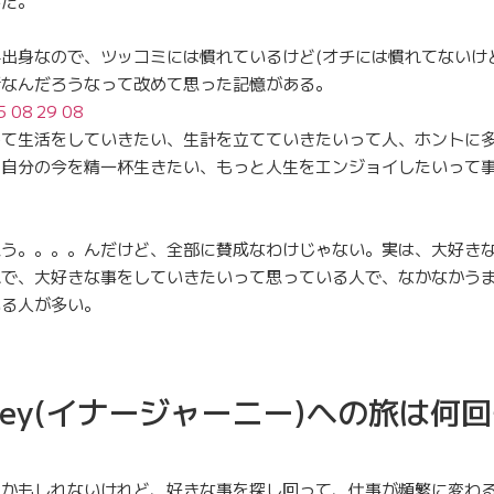
んだ。
出身なので、ツッコミには慣れているけど(オチには慣れてないけ
所なんだろうなって改めて思った記憶がある。
して生活をしていきたい、生計を立てていきたいって人、ホントに
、自分の今を精一杯生きたい、もっと人生をエンジョイしたいって
。
思う。。。。んだけど、全部に賛成なわけじゃない。実は、大好き
れで、大好きな事をしていきたいって思っている人で、なかなかう
いる人が多い。
journey(イナージャーニー)への旅は
るかもしれないけれど、好きな事を探し回って、仕事が頻繁に変わ