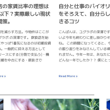
店の家賃比率の理想は
自分と仕事のバイオ
%以下？実際厳しい現状
をそろえて、自分ら
開策。
きるコツ
用を減らす方法。今物件はここが
こんばんは、ユグラボの深澤です
グラボ.の深澤です。 飲食店を始
いよ今年も終わりに差し掛かり
にやっぱ1番気になるのは初期投資
ね。 この時間になってくると、
ね。一般的に抑える方法として
の振り返りをみなさんしている
リースにする(分割で支払う)・機
れません。今年一年は、あなた
具類を中古にする・居抜きで
どんな一年でしたか？？ 僕にと
re »
Read More »