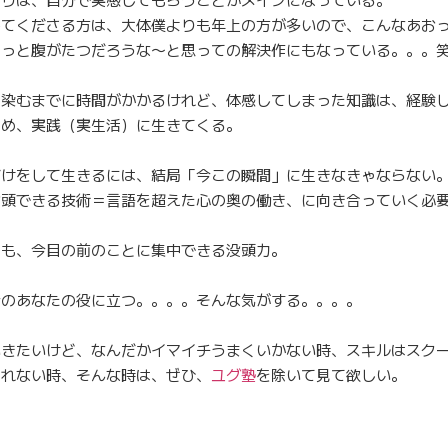
してくださる方は、大体僕よりも年上の方が多いので、こんなあお
きっと腹がたつだろうな〜と思っての解決作にもなっている。。。
馴染むまでに時間がかかるけれど、体感してしまった知識は、経験
ため、実践（実生活）に生きてくる。
だけをして生きるには、結局「今この瞬間」に生きなきゃならない
没頭できる技術＝言語を超えた心の奥の働き、に向き合っていく必
りも、今目の前のことに集中できる没頭力。
今のあなたの役に立つ。。。。そんな気がする。。。。
いきたいけど、なんだかイマイチうまくいかない時、スキルはスク
きれない時、そんな時は、ぜひ、
ユグ塾
を除いて見て欲しい。