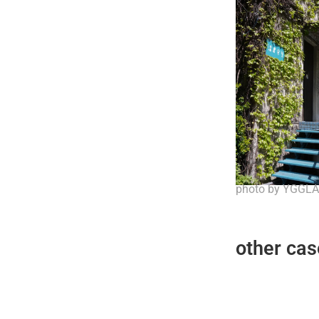
photo by YGGLA
other cas