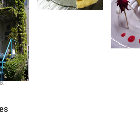
B.
es