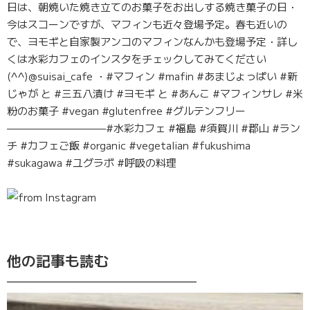
日は、朝焼いた焼き立てのお菓子をお出しする焼き菓子の日・
今はスコーンですが、マフィンも近々登場予定。春も近いの
で、ヨモギと自家製アンコのマフィンなんかも登場予定・詳し
くは水彩カフェのインスタをチェックしてみてください
(^^)@suisai_cafe ・#マフィン #mafin #あまじょっぱい #新
じゃが と #三五八漬け #ヨモギ と #あんこ #マフィンサレ #米
粉のお菓子 #vegan #glutenfree #グルテンフリー
—————————–#水彩カフェ #福島 #須賀川 #郡山 #ラン
チ #カフェご飯 #organic #vegetalian #fukushima
#sukagawa #ユグラボ #呼吸の料理
他の記事も読む