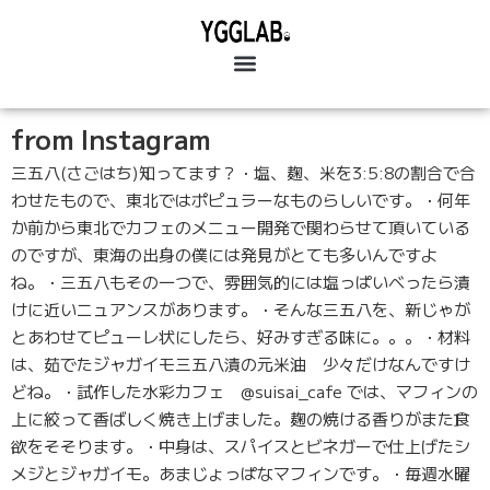
from Instagram
三五八(さごはち)知ってます？・塩、麹、米を3:5:8の割合で合
わせたもので、東北ではポピュラーなものらしいです。・何年
か前から東北でカフェのメニュー開発で関わらせて頂いている
のですが、東海の出身の僕には発見がとても多いんですよ
ね。・三五八もその一つで、雰囲気的には塩っぱいべったら漬
けに近いニュアンスがあります。・そんな三五八を、新じゃが
とあわせてピューレ状にしたら、好みすぎる味に。。。・材料
は、茹でたジャガイモ三五八漬の元米油 少々だけなんですけ
どね。・試作した水彩カフェ @suisai_cafe では、マフィンの
上に絞って香ばしく焼き上げました。麹の焼ける香りがまた食
欲をそそります。・中身は、スパイスとビネガーで仕上げたシ
メジとジャガイモ。あまじょっぱなマフィンです。・毎週水曜