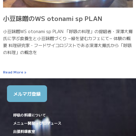
小豆味噌のWS otonami sp PLAN
小豆味噌WS otonami sp PLAN 「呼吸の料理」の提唱者・深澤大輝
氏に学ぶ食養生と小豆味噌づくり −緑を望むカフェにて− 体験の概
要 料理研究家・フードサイコロジストである深澤大輝氏から「呼吸
の料理」の概念を
Read More »
メルマガ登録
呼吸の料理について
メニュー開発 + プロデュース
出張料理教室